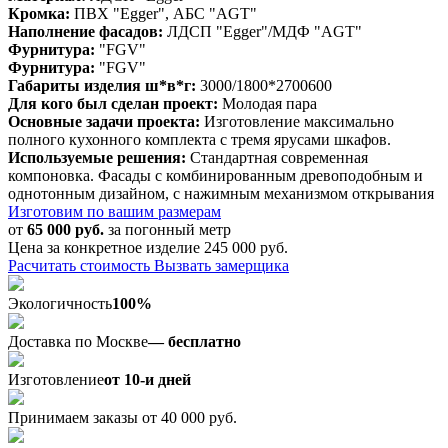
Кромка:
ПВХ "Egger", АБС "AGT"
Наполнение фасадов:
ЛДСП "Egger"/МДФ "AGT"
Фурнитура:
"FGV"
Фурнитура:
"FGV"
Габариты изделия ш*в*г:
3000/1800*2700600
Для кого был сделан проект:
Молодая пара
Основные задачи проекта:
Изготовление максимально
полного кухонного комплекта с тремя ярусами шкафов.
Используемые решения:
Стандартная современная
компоновка. Фасады с комбинированным древоподобным и
однотонным дизайном, с нажимным механизмом открывания
Изготовим по вашим размерам
от
65 000 руб.
за погонный метр
Цена за конкретное изделие 245 000 руб.
Расчитать стоимость
Вызвать замерщика
Экологичность
100%
Доставка по Москве
— бесплатно
Изготовление
от 10-и дней
Принимаем заказы от 40 000 руб.